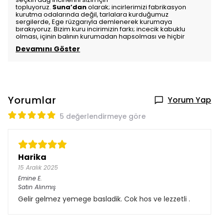
topluyoruz.
Suna’dan
olarak; incirlerimizi fabrikasyon
kurutma odalarında değil,
tarlalara kurduğumuz
sergilerde,
Ege rüzgarıyla demlenerek kurumaya
bırakıyoruz.
Bizim kuru incirimizin farkı; incecik kabuklu
olması,
içinin balının kurumadan hapsolması ve hiçbir
Devamını Göster
Yorumlar
Yorum Yap
5 değerlendirmeye göre
Harika
15 Aralık 2025
Emine
E.
Satın Alınmış
Gelir gelmez yemege basladik. Cok hos ve lezzetli .