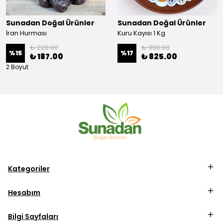
Sunadan Doğal Ürünler
Sunadan Doğal Ürünler
İran Hurması
Kuru Kayısı 1 Kg
₺ 220.00
₺ 990.00
%
15
%
17
₺ 187.00
₺ 825.00
2 Boyut
Kategoriler
Hesabım
Bilgi Sayfaları