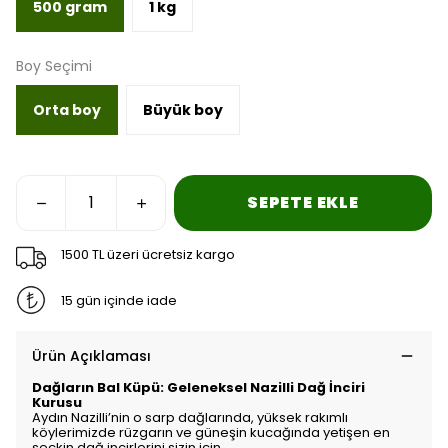
500 gram
1 kg
Boy Seçimi
Orta boy
Büyük boy
SEPETE EKLE
1500 TL üzeri ücretsiz kargo
15 gün içinde iade
Ürün Açıklaması
Dağların Bal Küpü: Geleneksel Nazilli Dağ İnciri
Kurusu
Aydın Nazilli’nin o sarp dağlarında,
yüksek rakımlı
köylerimizde rüzgarın ve güneşin kucağında yetişen en
seçkin dağ incirlerini sizin için