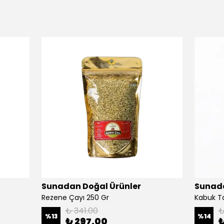
Sunadan Doğal Ürünler
Sunada
Rezene Çayı 250 Gr
Kabuk Ta
₺ 341.00
₺
%
13
%
14
₺ 297.00
₺