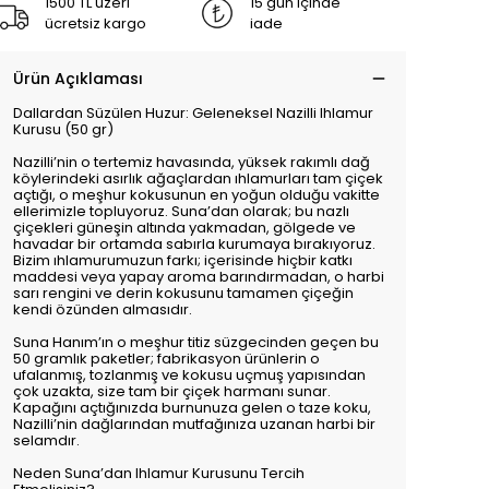
1500 TL üzeri
15 gün içinde
ücretsiz kargo
iade
Ürün Açıklaması
Dallardan Süzülen Huzur: Geleneksel Nazilli Ihlamur
Kurusu (50 gr)
Nazilli’nin o tertemiz havasında, yüksek rakımlı dağ
köylerindeki asırlık ağaçlardan ıhlamurları tam çiçek
açtığı, o meşhur kokusunun en yoğun olduğu vakitte
ellerimizle topluyoruz. Suna’dan olarak; bu nazlı
çiçekleri güneşin altında yakmadan, gölgede ve
havadar bir ortamda sabırla kurumaya bırakıyoruz.
Bizim ıhlamurumuzun farkı; içerisinde hiçbir katkı
maddesi veya yapay aroma barındırmadan, o harbi
sarı rengini ve derin kokusunu tamamen çiçeğin
kendi özünden almasıdır.
Suna Hanım’ın o meşhur titiz süzgecinden geçen bu
50 gramlık paketler; fabrikasyon ürünlerin o
ufalanmış, tozlanmış ve kokusu uçmuş yapısından
çok uzakta, size tam bir çiçek harmanı sunar.
Kapağını açtığınızda burnunuza gelen o taze koku,
Nazilli’nin dağlarından mutfağınıza uzanan harbi bir
selamdır.
Neden Suna’dan Ihlamur Kurusunu Tercih