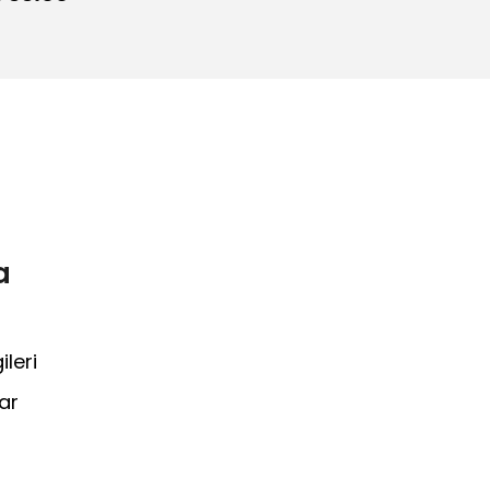
a
leri
ar