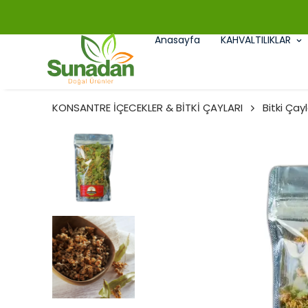
Anasayfa
KAHVALTILIKLAR
KONSANTRE İÇECEKLER & BİTKİ ÇAYLARI
Bitki Çayl