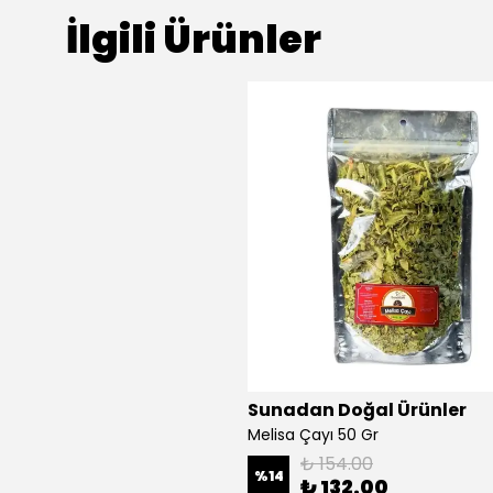
İlgili Ürünler
Sunadan Doğal Ürünler
Melisa Çayı 50 Gr
₺ 154.00
%
14
₺ 132.00