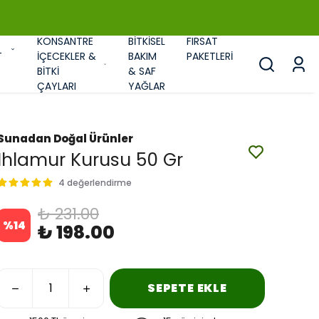
KONSANTRE
BİTKİSEL
FIRSAT
T
İÇECEKLER &
BAKIM
PAKETLERİ
BİTKİ
& SAF
ÇAYLARI
YAĞLAR
Sunadan Doğal Ürünler
Ihlamur Kurusu 50 Gr
4 değerlendirme
₺ 231.00
%
14
₺ 198.00
SEPETE EKLE