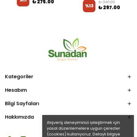
%
17
₺ 275.00
₺ 341.00
%
13
₺ 297.00
Kategoriler
Hesabım
Bilgi Sayfaları
Hakkımızda
Alışveriş deneyiminizi iyileştirmek için
yasal düzenlemelere uygun çerezler
(cookies) kullanıyoruz. Detaylı bilgiye