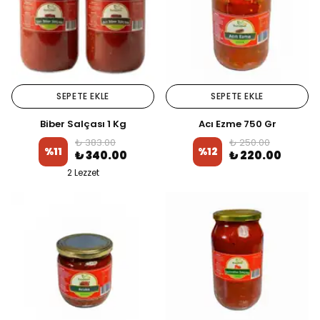
SEPETE EKLE
SEPETE EKLE
Biber Salçası 1 Kg
Acı Ezme 750 Gr
₺ 383.00
₺ 250.00
%
11
%
12
₺ 340.00
₺ 220.00
2 Lezzet