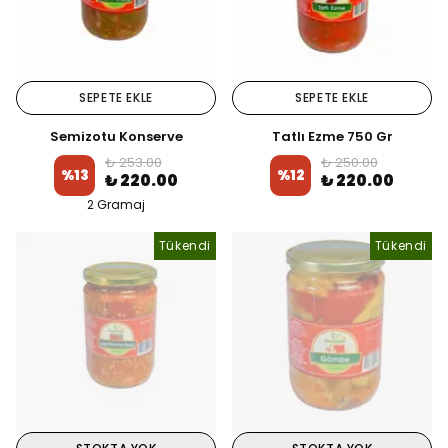
SEPETE EKLE
SEPETE EKLE
Semizotu Konserve
Tatlı Ezme 750 Gr
₺ 253.00
₺ 250.00
%
13
%
12
₺ 220.00
₺ 220.00
2 Gramaj
Tükendi
Tükendi