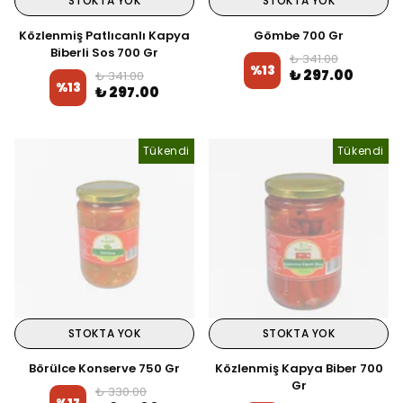
STOKTA YOK
STOKTA YOK
Közlenmiş Patlıcanlı Kapya
Gömbe 700 Gr
Biberli Sos 700 Gr
₺ 341.00
%
13
₺ 297.00
₺ 341.00
%
13
₺ 297.00
Tükendi
Tükendi
STOKTA YOK
STOKTA YOK
Börülce Konserve 750 Gr
Közlenmiş Kapya Biber 700
Gr
₺ 330.00