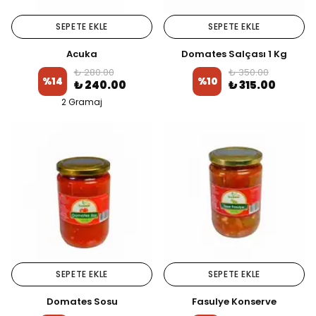
SEPETE EKLE
SEPETE EKLE
Acuka
Domates Salçası 1 Kg
₺ 280.00
₺ 350.00
%
14
%
10
₺ 240.00
₺ 315.00
2 Gramaj
SEPETE EKLE
SEPETE EKLE
Domates Sosu
Fasulye Konserve