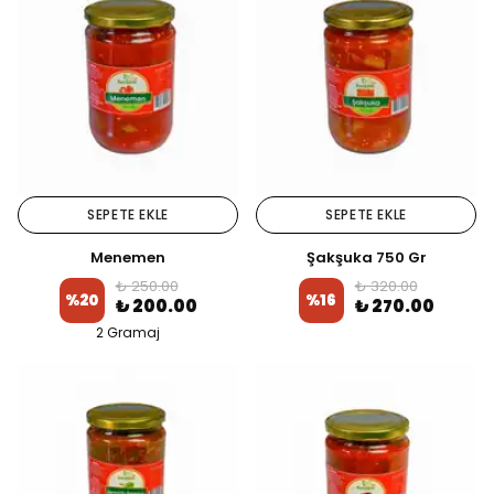
SEPETE EKLE
SEPETE EKLE
Menemen
Şakşuka 750 Gr
₺ 250.00
₺ 320.00
%
20
%
16
₺ 200.00
₺ 270.00
2 Gramaj