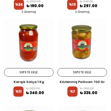
₺ 250.00
₺ 341.00
%
24
%
13
₺ 190.00
₺ 297.00
2 Gramaj
2 Gramaj
SEPETE EKLE
SEPETE EKLE
Karışık Salça 1 Kg
Közlenmiş Patlıcan 700 Gr
₺ 383.00
₺ 360.00
%
11
%
7
₺ 340.00
₺ 335.00