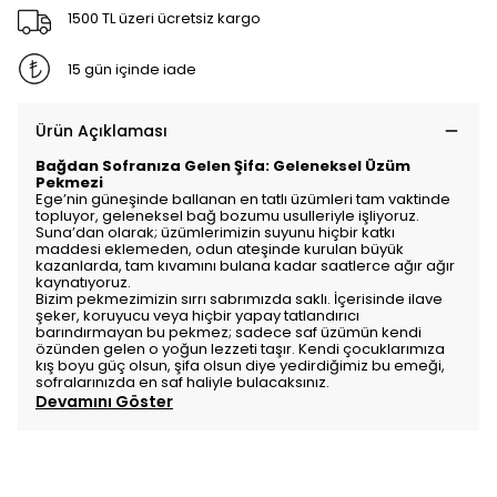
1500 TL üzeri ücretsiz kargo
15 gün içinde iade
Ürün Açıklaması
Bağdan Sofranıza Gelen Şifa: Geleneksel Üzüm
Pekmezi
Ege’nin güneşinde ballanan en tatlı üzümleri tam vaktinde
topluyor, geleneksel bağ bozumu usulleriyle işliyoruz.
Suna’dan olarak; üzümlerimizin suyunu hiçbir katkı
maddesi eklemeden, odun ateşinde kurulan büyük
kazanlarda, tam kıvamını bulana kadar saatlerce ağır ağır
kaynatıyoruz.
Bizim pekmezimizin sırrı sabrımızda saklı. İçerisinde ilave
şeker, koruyucu veya hiçbir yapay tatlandırıcı
barındırmayan bu pekmez; sadece saf üzümün kendi
özünden gelen o yoğun lezzeti taşır. Kendi çocuklarımıza
kış boyu güç olsun, şifa olsun diye yedirdiğimiz bu emeği,
sofralarınızda en saf haliyle bulacaksınız.
Devamını Göster