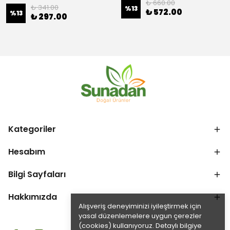
₺ 660.00
₺ 341.00
%
13
₺ 572.00
%
13
₺ 297.00
Kategoriler
Hesabım
Bilgi Sayfaları
Hakkımızda
Alışveriş deneyiminizi iyileştirmek için
yasal düzenlemelere uygun çerezler
(cookies) kullanıyoruz. Detaylı bilgiye