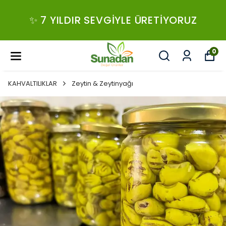
✨ 7 YILDIR SEVGIYLE ÜRETIYORUZ
0
KAHVALTILIKLAR
Zeytin & Zeytinyağı