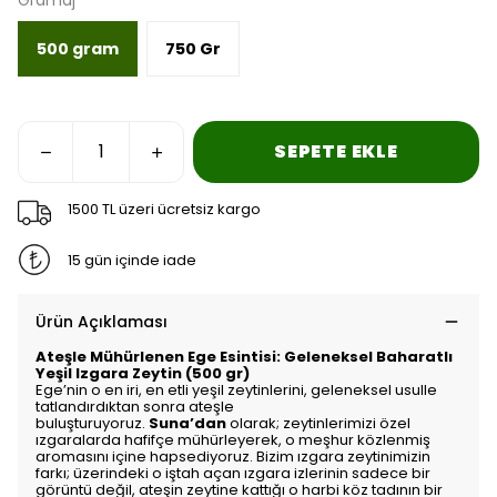
Gramaj
500 gram
750 Gr
SEPETE EKLE
1500 TL üzeri ücretsiz kargo
15 gün içinde iade
Ürün Açıklaması
Ateşle Mühürlenen Ege Esintisi: Geleneksel Baharatlı
Yeşil Izgara Zeytin (500 gr)
Ege’nin o en iri, en etli yeşil zeytinlerini, geleneksel usulle
tatlandırdıktan sonra ateşle
buluşturuyoruz.
Suna’dan
olarak; zeytinlerimizi özel
ızgaralarda hafifçe mühürleyerek, o meşhur közlenmiş
aromasını içine hapsediyoruz. Bizim ızgara zeytinimizin
farkı; üzerindeki o iştah açan ızgara izlerinin sadece bir
görüntü değil, ateşin zeytine kattığı o harbi köz tadının bir