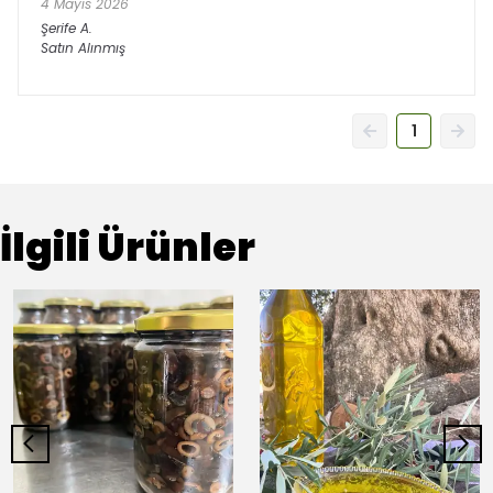
4 Mayıs 2026
Şerife
A.
Satın Alınmış
1
İlgili Ürünler