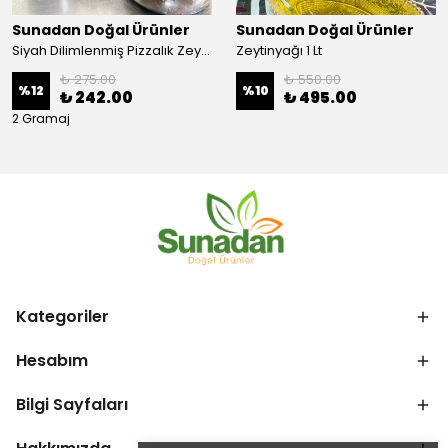
Sunadan Doğal Ürünler
Sunadan Doğal Ürünler
Siyah Dilimlenmiş Pizzalık Zeytin
Zeytinyağı 1 Lt
₺ 275.00
₺ 550.00
%
12
%
10
₺ 242.00
₺ 495.00
2 Gramaj
Kategoriler
Hesabım
Bilgi Sayfaları