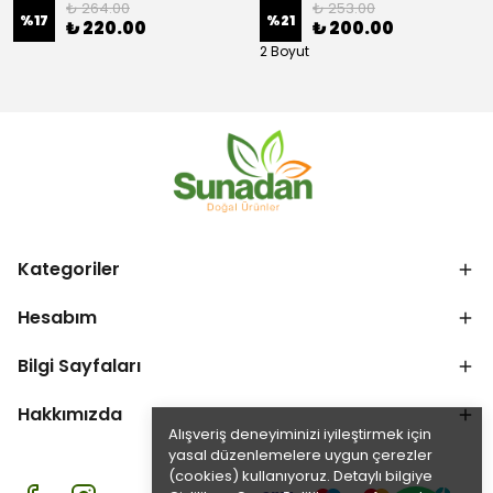
₺ 264.00
₺ 253.00
%
17
%
21
₺ 220.00
₺ 200.00
2 Boyut
Kategoriler
Hesabım
Bilgi Sayfaları
Hakkımızda
Alışveriş deneyiminizi iyileştirmek için
yasal düzenlemelere uygun çerezler
(cookies) kullanıyoruz. Detaylı bilgiye