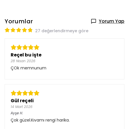
Yorumlar
Yorum Yap
27 değerlendirmeye göre
Reçel bu işte
28 Nisan 2026
ÇOk memnunum
Gül reçeli
14 Mart 2026
Ayşe
H.
Çok güzel.Kıvamı rengi harika.