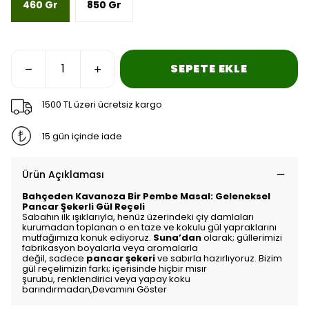
460 Gr
850 Gr
SEPETE EKLE
1500 TL üzeri ücretsiz kargo
15 gün içinde iade
Ürün Açıklaması
Bahçeden Kavanoza Bir Pembe Masal: Geleneksel
Pancar Şekerli Gül Reçeli
Sabahın ilk ışıklarıyla,
henüz üzerindeki çiy damlaları
kurumadan toplanan o en taze ve kokulu gül yapraklarını
mutfağımıza konuk ediyoruz.
Suna’dan
olarak; güllerimizi
fabrikasyon boyalarla veya aromalarla
değil,
sadece
pancar şekeri
ve sabırla hazırlıyoruz.
Bizim
gül reçelimizin farkı; içerisinde hiçbir mısır
şurubu,
renklendirici veya yapay koku
barındırmadan,
Devamını Göster