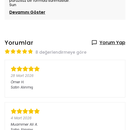
pürüzsüz bir formda sunmasıdır.
Sun
Devamını Göster
Yorumlar
Yorum Yap
8 değerlendirmeye göre
28 Mart 2026
Ömer
H.
Satın Alınmış
4 Mart 2026
Muammer Ali
A.
Satın Alınmış