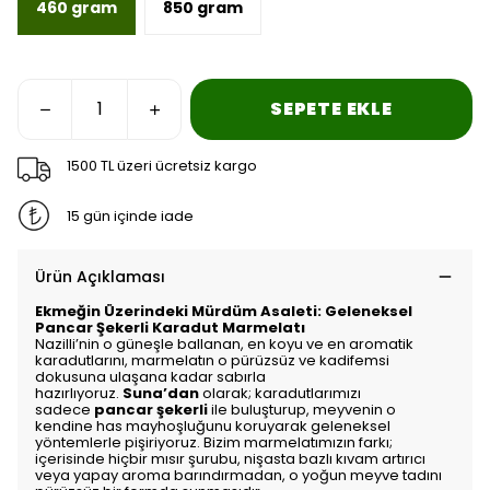
460 gram
850 gram
SEPETE EKLE
1500 TL üzeri ücretsiz kargo
15 gün içinde iade
Ürün Açıklaması
Ekmeğin Üzerindeki Mürdüm Asaleti: Geleneksel
Pancar Şekerli Karadut Marmelatı
Nazilli’nin o güneşle ballanan, en koyu ve en aromatik
karadutlarını, marmelatın o pürüzsüz ve kadifemsi
dokusuna ulaşana kadar sabırla
hazırlıyoruz.
Suna’dan
olarak; karadutlarımızı
sadece
pancar şekerli
ile buluşturup, meyvenin o
kendine has mayhoşluğunu koruyarak geleneksel
yöntemlerle pişiriyoruz. Bizim marmelatımızın farkı;
içerisinde hiçbir mısır şurubu, nişasta bazlı kıvam artırıcı
veya yapay aroma barındırmadan, o yoğun meyve tadını