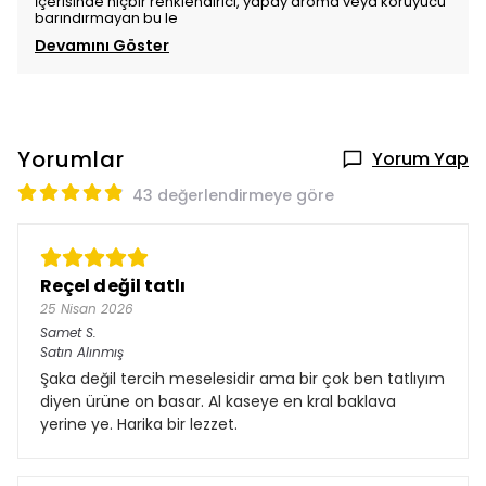
İçerisinde hiçbir renklendirici, yapay aroma veya koruyucu
barındırmayan bu le
Devamını Göster
Yorumlar
Yorum Yap
43 değerlendirmeye göre
Reçel değil tatlı
25 Nisan 2026
Samet
S.
Satın Alınmış
Şaka değil tercih meselesidir ama bir çok ben tatlıyım
diyen ürüne on basar. Al kaseye en kral baklava
yerine ye. Harika bir lezzet.