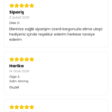
Sipariş
9 Şubat 2026
Dilek
G.
Ellerinize sağlık siparişim özenli kargonuzla elime ulaştı
hediyeniz içinde teşekkür ederim herkese tavsiye
ederim
Harika
14 Ocak 2026
Özge
A.
Satın Alınmış
Guzel