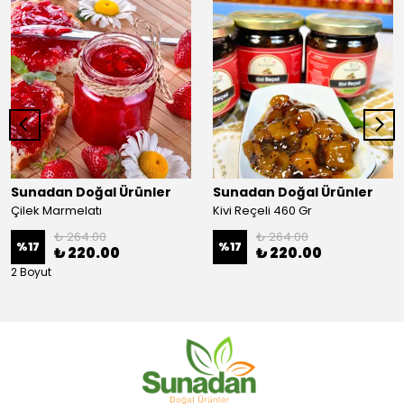
Sunadan Doğal Ürünler
Sunadan Doğal Ürünler
Çilek Marmelatı
Kivi Reçeli 460 Gr
₺ 264.00
₺ 264.00
%
17
%
17
₺ 220.00
₺ 220.00
2 Boyut