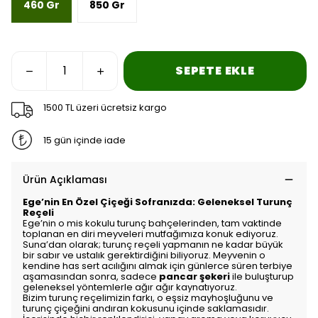
460 Gr
850 Gr
SEPETE EKLE
1500 TL üzeri ücretsiz kargo
15 gün içinde iade
Ürün Açıklaması
Ege’nin En Özel Çiçeği Sofranızda: Geleneksel Turunç
Reçeli
Ege’nin o mis kokulu turunç bahçelerinden, tam vaktinde
toplanan en diri meyveleri mutfağımıza konuk ediyoruz.
Suna’dan olarak; turunç reçeli yapmanın ne kadar büyük
bir sabır ve ustalık gerektirdiğini biliyoruz. Meyvenin o
kendine has sert acılığını almak için günlerce süren terbiye
aşamasından sonra, sadece
pancar şekeri
ile buluşturup
geleneksel yöntemlerle ağır ağır kaynatıyoruz.
Bizim turunç reçelimizin farkı, o eşsiz mayhoşluğunu ve
turunç çiçeğini andıran kokusunu içinde saklamasıdır.