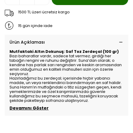
1500 TL üzeri ücretsiz kargo
15 gün içinde iade
Ürün Açıklaması
Mutfaktaki Altın Dokunuş: Saf Toz Zerdeçal (100 gr)
Bazı baharatlar vardır, sadece tat vermez; girdiği her
tabağın rengini ve ruhunu değiştirir. Suna’dan olarak; o
kendine has parlak sarı renginden ve keskin aromasından
emin olduğumuz en kaliteli mahsulleri sizin için özenle
seçiyoruz.
Hazırladığımız bu zerdeçal; içerisinde hiçbir yabancı
madde, un veya renklendirici barındırmayan en saf halidir.
Suna Hanım’ın mutfağındaki o titiz süzgeçten geçen, kendi
yemeklerimizde ve özel karışımlarımızda güvenle
kullandığımız bu seçmece mahsulü, tazeliğini koruyacak
şekilde paketleyip sofranıza ulaştırıyoruz.
Devamını Göster