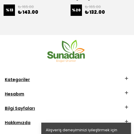
₺ 165.00
₺ 165.00
%
13
%
20
₺ 143.00
₺ 132.00
Kategoriler
Hesabım
Bilgi Sayfaları
Hakkımızda
Alışveriş deneyiminizi iyileştirmek için