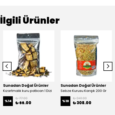
İlgili Ürünler
Sunadan Doğal Ürünler
Sunadan Doğal Ürünler
Kızartmalık kuru patlıcan 1 Dizi
Sebze Kurusu Karışık 200 Gr
₺ 77.00
₺ 341.00
%
14
%
10
₺ 66.00
₺ 308.00