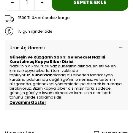
SEPETE EKLE
1500 TL üzeri ücretsiz kargo
15 gün içinde iade
Ürün Açıklaması
Güneşin ve Rüzgarın Sabrı: Geleneksel Nazilli
Kurutulmuş Kapya Biber Dizisi
Nazilli’nin o kavurucu yaz güneşinin altında,
en etli ve en
kırmızı kapya biberleri tam vaktinde
topluyoruz.
Suna’dan
olarak; bu biberleri fabrikasyon
kurutma odalarında değil,
Ege’nin o nemsiz ve tertemiz
rüzgarında,
geleneksel yöntemlerle ipe dizerek kurumaya
bırakıyoruz.
Bizim kapya biber dizimizin farkı; sadece
güneşin gücüyle kıvam alması ve kırmızının o en harbi
tonunu içinde saklamasıdır.
Devamını Göster