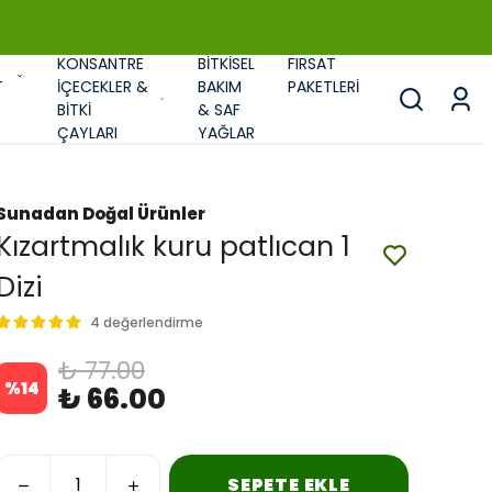
KONSANTRE
BİTKİSEL
FIRSAT
T
İÇECEKLER &
BAKIM
PAKETLERİ
BİTKİ
& SAF
ÇAYLARI
YAĞLAR
Sunadan Doğal Ürünler
Kızartmalık kuru patlıcan 1
Dizi
4 değerlendirme
₺ 77.00
%
14
₺ 66.00
SEPETE EKLE