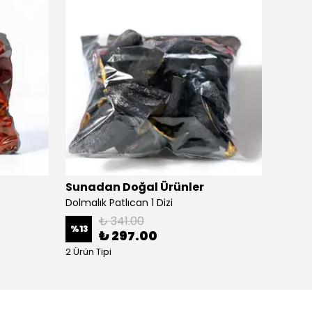
Sunadan Doğal Ürünler
Sunad
Dolmalık Patlıcan 1 Dizi
Sebze 
₺ 341.00
%
13
%
10
₺ 297.00
2 Ürün Tipi