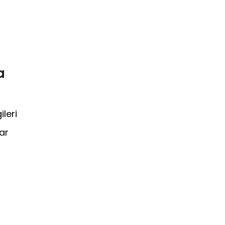
a
leri
ar