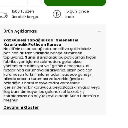
1500 TL üzeri
15 gün içinde
ücretsiz kargo
iade
Ürün Açıklaması
Yaz Güneşi Tabağınızda: Geleneksel
Kızartmalık Patlıcan Kurusu
Nazilli’nin o sarı sıcağında, en etli ve çekirdeksiz
patlıcanları tam vaktinde bahçelerimizden
topluyoruz.
Suna’dan
olarak; bu patlıcanları hiçbir
fabrikasyon işleme sokmadan, geleneksel
yöntemlerle dilimliyor ve Ege’nin o meşhur kuru
rüzgarında kurumaya bırakıyoruz. Bizim patlıcan
kurumuzun farkı; fırınlanmadan, sadece güneşin
altında sabırla kuruması ve kızartıldığında o
özlediğiniz harbi meyve tadını vermesidir.
İçerisinde hiçbir koruyucu, beyazlatıcı kimyasal veya
ilaç barındırmayan bu geleneksel lezzet; kış
sofralarınızın en büyük keyfi olacak. Suna Hanım’ın o
meşhur
Devamını Göster