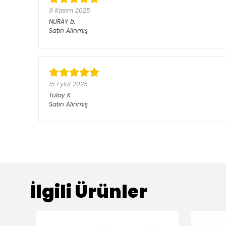
9 Kasım 2025
NURAY
b.
Satın Alınmış
15 Eylül 2025
Tülay
K.
Satın Alınmış
İlgili Ürünler