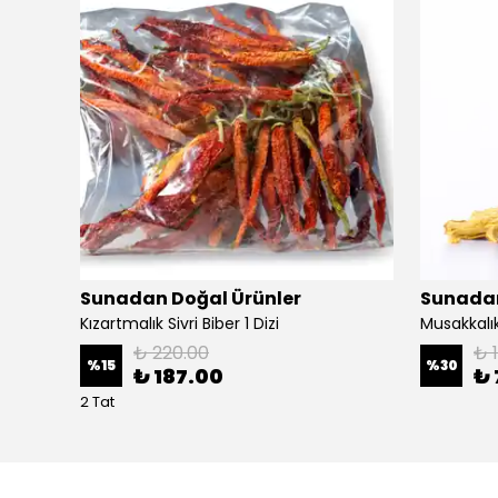
Sunadan Doğal Ürünler
Sunadan
Kızartmalık Sivri Biber 1 Dizi
Musakkalık
₺ 220.00
₺ 
%
15
%
30
₺ 187.00
₺ 
2 Tat